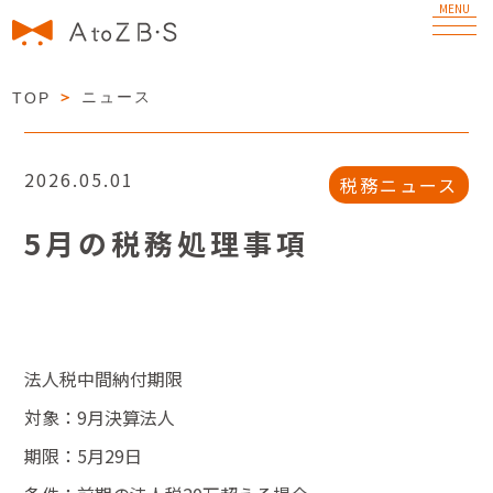
MENU
経営理念
＞
ニュース
TOP
PHILOSOPHY
サービス
2026.05.01
税務ニュース
SERVICES
5月の税務処理事項
私たちについて
ABOUT US
ニュース
NEWS
法人税中間納付期限
対象：9月決算法人
お問い合わせ
期限：5月29日
CONTACT